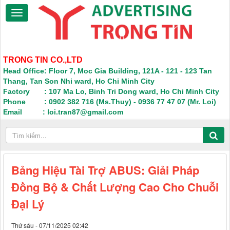
TRONG TIN CO.,LTD
Head Office: Floor 7, Moc Gia Building, 121A - 121 - 123 Tan
Thang, Tan Son Nhi ward, Ho Chi Minh City
Factory : 107 Ma Lo, Binh Tri Dong ward, Ho Chi Minh City
Phone : 0902 382 716 (Ms.Thuy) - 0936 77 47 07 (Mr. Loi)
Email : loi.tran87@gmail.com
Bảng Hiệu Tài Trợ ABUS: Giải Pháp
Đồng Bộ & Chất Lượng Cao Cho Chuỗi
Đại Lý
Thứ sáu - 07/11/2025 02:42