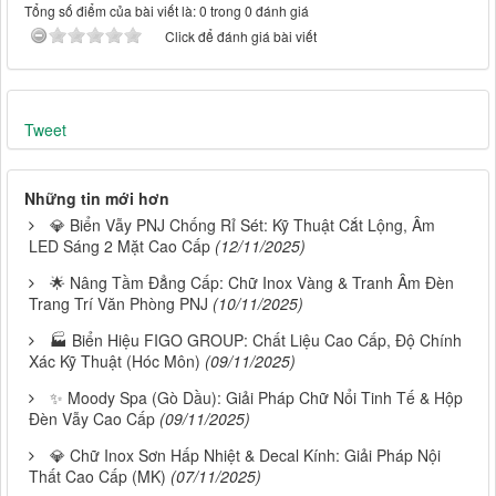
Tổng số điểm của bài viết là: 0 trong 0 đánh giá
Click để đánh giá bài viết
Tweet
Những tin mới hơn
💎 Biển Vẫy PNJ Chống Rỉ Sét: Kỹ Thuật Cắt Lộng, Âm
LED Sáng 2 Mặt Cao Cấp
(12/11/2025)
🌟 Nâng Tầm Đẳng Cấp: Chữ Inox Vàng & Tranh Âm Đèn
Trang Trí Văn Phòng PNJ
(10/11/2025)
🏭 Biển Hiệu FIGO GROUP: Chất Liệu Cao Cấp, Độ Chính
Xác Kỹ Thuật (Hóc Môn)
(09/11/2025)
✨ Moody Spa (Gò Dầu): Giải Pháp Chữ Nổi Tinh Tế & Hộp
Đèn Vẫy Cao Cấp
(09/11/2025)
💎 Chữ Inox Sơn Hấp Nhiệt & Decal Kính: Giải Pháp Nội
Thất Cao Cấp (MK)
(07/11/2025)