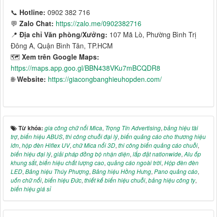
📞
Hotline:
0902 382 716
💬
Zalo Chat:
https://zalo.me/0902382716
📍
Địa chỉ Văn phòng/Xưởng:
107 Mã Lò, Phường Bình Trị
Đông A, Quận Bình Tân, TP.HCM
🗺️
Xem trên Google Maps:
https://maps.app.goo.gl/BBN438VKu7mBCQDR8
🌐
Website:
https://giacongbanghieuhopden.com/
Từ khóa:
gia công chữ nổi Mica
,
Trọng Tín Advertising
,
bảng hiệu tài
trợ
,
biển hiệu ABUS
,
thi công chuỗi đại lý
,
biển quảng cáo cho thương hiệu
lớn
,
hộp đèn Hiflex UV
,
chữ Mica nổi 3D
,
thi công biển quảng cáo chuỗi
,
biển hiệu đại lý
,
giải pháp đồng bộ nhận diện
,
lắp đặt nationwide
,
Alu ốp
khung sắt
,
biển hiệu chất lượng cao
,
quảng cáo ngoài trời
,
Hộp đèn đèn
LED
,
Bảng hiệu Thúy Phượng
,
Bảng hiệu Hồng Hưng
,
Pano quảng cáo
,
uốn chữ nổi
,
biển hiệu Đức
,
thiết kế biển hiệu chuỗi
,
bảng hiệu công ty
,
biển hiệu giá sỉ