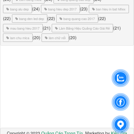
(24)
(23)
bang alu dep
bang hieu dep 2017
ban hieu in bat hiflex
(22)
(22)
(22)
bang den led dep
bang quang cao 2017
(21)
(21)
mau bang hieu 2017
Làm Bảng Hiệu Quảng Cáo Giá Rẻ
(20)
(20)
lam chu mica
làm chữ nổi
Copyright © 2023
Quảng Cáo Trọng Tín
. Marketing by
Kiều Gia