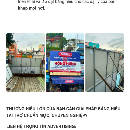
triển khai và lắp đặt bảng hiệu cho các đại lý của bạn
khắp mọi nơi
.
THƯƠNG HIỆU LỚN CỦA BẠN CẦN GIẢI PHÁP BẢNG HIỆU
TÀI TRỢ CHUẨN MỰC, CHUYÊN NGHIỆP?
LIÊN HỆ TRỌNG TÍN ADVERTISING: