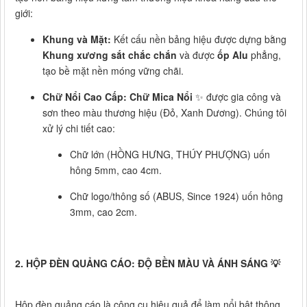
giới:
Khung và Mặt:
Kết cấu nền bảng hiệu được dựng bằng
Khung xương sắt chắc chắn
và được
ốp Alu
phẳng,
tạo bề mặt nền móng vững chãi.
Chữ Nổi Cao Cấp:
Chữ Mica Nổi
✨ được gia công và
sơn theo màu thương hiệu (Đỏ, Xanh Dương). Chúng tôi
xử lý chi tiết cao:
Chữ lớn (HỒNG HƯNG, THÚY PHƯỢNG) uốn
hông 5mm, cao 4cm.
Chữ logo/thông số (ABUS, Since 1924) uốn hông
3mm, cao 2cm.
2. HỘP ĐÈN QUẢNG CÁO: ĐỘ BỀN MÀU VÀ ÁNH SÁNG 💡
Hộp đèn quảng cáo là công cụ hiệu quả để làm nổi bật thông