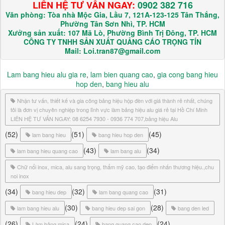
LIÊN HỆ TƯ VẤN NGAY:
0902 382 716
Văn phòng: Tòa nhà Mộc Gia, Lầu 7, 121A-123-125 Tân Thắng,
Phường Tân Sơn Nhì, TP. HCM
Xưởng sản xuất: 107 Mã Lò, Phường Bình Trị Đông, TP. HCM
CÔNG TY TNHH SẢN XUẤT QUẢNG CÁO TRỌNG TÍN
Mail: Loi.tran87@gmail.com
Lam bang hieu alu gia re
,
lam bien quang cao
,
gia cong bang hieu
hop den
,
bang hieu alu
Nhận tư vấn, thiết kế và gia công bảng hiệu hộp đèn với giá thành rẻ nhất, chúng
tôi là đơn vị chuyên nghiệp trong lĩnh vực làm bảng hiệu alu giá rẻ tại Hồ Chí Minh
LIÊN HỆ TƯ VẤN NGAY: 08 6254 7930 - 0936 774 707,bảng hiệu Alu
(52)
(51)
(45)
lam bang hieu
bang hieu hop den
(43)
(34)
lam bang hieu quang cao
lam bang alu
Chữ nổi inox, mica, alu sang trọng, thẩm mỹ cao, tạo điểm nhấn thương hiệu.,chu
noi inox
(34)
(32)
(31)
bang hieu dep
lam bang quang cao
(30)
(28)
lam bang hieu alu
bang hieu dep sai gon
bang den led
(26)
(24)
(24)
Làm bảng mica
bang quang cao dep