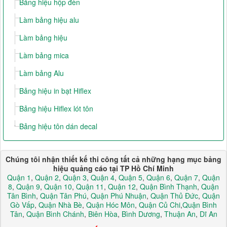
Bảng hiệu hộp đèn
Làm bảng hiệu alu
Làm bảng hiệu
Làm bảng mica
Làm bảng Alu
Bảng hiệu in bạt Hiflex
Bảng hiệu Hiflex lót tôn
Bảng hiệu tôn dán decal
Chúng tôi nhận thiết kế thi công tất cả những hạng mục bảng
hiệu quảng cáo tại TP Hồ Chí Minh
Quận 1
,
Quận 2
,
Quận 3
,
Quận 4
,
Quận 5
,
Quận 6
,
Quận 7
,
Quận
8
,
Quận 9
,
Quận 10
,
Quận 11
,
Quận 12
,
Quận Bình Thạnh
,
Quận
Tân Bình
,
Quận Tân Phú
,
Quận Phú Nhuận
,
Quận Thủ Đức
,
Quận
Gò Vấp
,
Quận Nhà Bè
,
Quận Hóc Môn
,
Quận Củ Chi
,
Quận Bình
Tân
,
Quận Bình Chánh
,
Biên Hòa
,
Bình Dương
,
Thuận An
,
Dĩ An