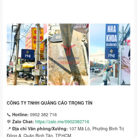
CÔNG TY TNHH QUẢNG CÁO TRỌNG TÍN
📞
Hotline:
0902 382 716
💬
Zalo Chat:
https://zalo.me/0902382716
📍
Địa chỉ Văn phòng/Xưởng:
107 Mã Lò, Phường Bình Trị
Đông A, Quận Bình Tân, TP.HCM