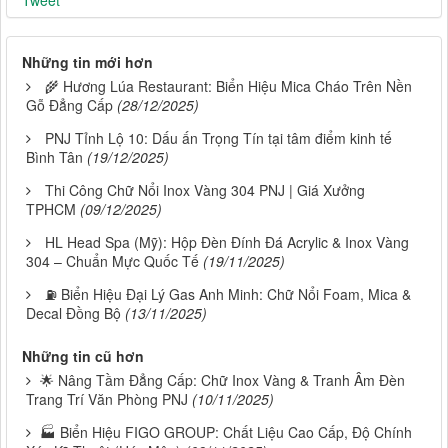
Tweet
Những tin mới hơn
🌾 Hương Lúa Restaurant: Biển Hiệu Mica Cháo Trên Nền
Gỗ Đẳng Cấp
(28/12/2025)
PNJ Tỉnh Lộ 10: Dấu ấn Trọng Tín tại tâm điểm kinh tế
Bình Tân
(19/12/2025)
Thi Công Chữ Nổi Inox Vàng 304 PNJ | Giá Xưởng
TPHCM
(09/12/2025)
HL Head Spa (Mỹ): Hộp Đèn Đính Đá Acrylic & Inox Vàng
304 – Chuẩn Mực Quốc Tế
(19/11/2025)
⛽ Biển Hiệu Đại Lý Gas Anh Minh: Chữ Nổi Foam, Mica &
Decal Đồng Bộ
(13/11/2025)
Những tin cũ hơn
🌟 Nâng Tầm Đẳng Cấp: Chữ Inox Vàng & Tranh Âm Đèn
Trang Trí Văn Phòng PNJ
(10/11/2025)
🏭 Biển Hiệu FIGO GROUP: Chất Liệu Cao Cấp, Độ Chính