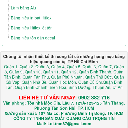
Làm bảng Alu
Bảng hiệu in bạt Hiflex
Bảng hiệu Hiflex lót tôn
Bảng hiệu tôn dán decal
Chúng tôi nhận thiết kế thi công tất cả những hạng mục bảng
hiệu quảng cáo tại TP Hồ Chí Minh
Quận 1
,
Quận 2
,
Quận 3
,
Quận 4
,
Quận 5
,
Quận 6
,
Quận 7
,
Quận
8
,
Quận 9
,
Quận 10
,
Quận 11
,
Quận 12
,
Quận Bình Thạnh
,
Quận
Tân Bình
,
Quận Tân Phú
,
Quận Phú Nhuận
,
Quận Thủ Đức
,
Quận
Gò Vấp
,
Quận Nhà Bè
,
Quận Hóc Môn
,
Quận Củ Chi
,
Quận Bình
Tân
,
Quận Bình Chánh
,
Biên Hòa
,
Bình Dương
,
Thuận An
,
Dĩ An
LIÊN HỆ TƯ VẤN NGAY:
0902 382 716
Văn phòng: Tòa nhà Mộc Gia, Lầu 7, 121A-123-125 Tân Thắng,
Phường Tân Sơn Nhì, TP. HCM
Xưởng sản xuất: 107 Mã Lò, Phường Bình Trị Đông, TP. HCM
CÔNG TY TNHH SẢN XUẤT QUẢNG CÁO TRỌNG TÍN
Mail: Loi.tran87@gmail.com