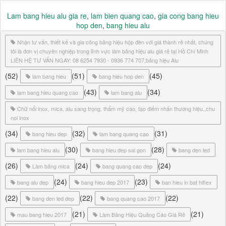
Lam bang hieu alu gia re
,
lam bien quang cao
,
gia cong bang hieu
hop den
,
bang hieu alu
Nhận tư vấn, thiết kế và gia công bảng hiệu hộp đèn với giá thành rẻ nhất, chúng
tôi là đơn vị chuyên nghiệp trong lĩnh vực làm bảng hiệu alu giá rẻ tại Hồ Chí Minh
LIÊN HỆ TƯ VẤN NGAY: 08 6254 7930 - 0936 774 707,bảng hiệu Alu
(52)
(51)
(45)
lam bang hieu
bang hieu hop den
(43)
(34)
lam bang hieu quang cao
lam bang alu
Chữ nổi inox, mica, alu sang trọng, thẩm mỹ cao, tạo điểm nhấn thương hiệu.,chu
noi inox
(34)
(32)
(31)
bang hieu dep
lam bang quang cao
(30)
(28)
lam bang hieu alu
bang hieu dep sai gon
bang den led
(26)
(24)
(24)
Làm bảng mica
bang quang cao dep
(24)
(23)
bang alu dep
bang hieu dep 2017
ban hieu in bat hiflex
(22)
(22)
(22)
bang den led dep
bang quang cao 2017
(21)
(21)
mau bang hieu 2017
Làm Bảng Hiệu Quảng Cáo Giá Rẻ