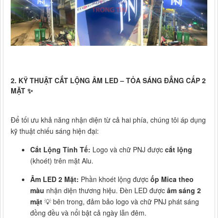
2. KỸ THUẬT CẮT LỘNG ÂM LED – TỎA SÁNG ĐẲNG CẤP 2
MẶT ✨
Để tối ưu khả năng nhận diện từ cả hai phía, chúng tôi áp dụng
kỹ thuật chiếu sáng hiện đại:
Cắt Lộng Tinh Tế:
Logo và chữ PNJ được
cắt lộng
(khoét) trên mặt Alu.
Âm LED 2 Mặt:
Phần khoét lộng được
ốp Mica theo
màu
nhận diện thương hiệu. Đèn LED được
âm sáng 2
mặt
💡 bên trong, đảm bảo logo và chữ PNJ phát sáng
đồng đều và nổi bật cả ngày lẫn đêm.