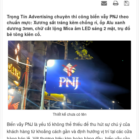
Trọng Tín Advertising chuyên thi công biển vẫy PNJ theo
chuẩn mực: Xương sắt tráng kẽm chống rỉ, ốp Alu xanh
dương 3mm, chữ cắt lộng Mica âm LED sáng 2 mặt, trụ đổ
bê tông kiên cố.
Thiết kế chưa có tên
Biển vẫy PNJ là yếu tố không thể thiếu để thu hút sự chú ý của
khách hàng từ khoảng cách gần và định hướng vị trí tại các cửa
hàng bán lẻ. Với thương hiệu kim hoàn hàng đầu, biển vẫy cần