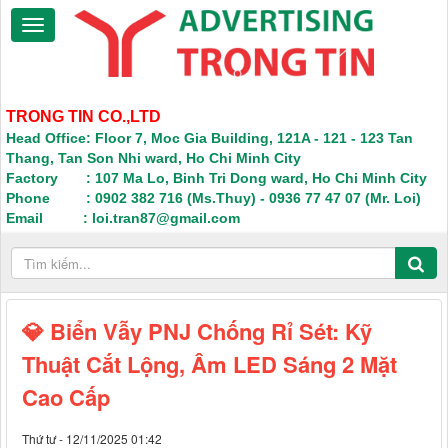
TRONG TIN CO.,LTD
Head Office: Floor 7, Moc Gia Building, 121A - 121 - 123 Tan
Thang, Tan Son Nhi ward, Ho Chi Minh City
Factory : 107 Ma Lo, Binh Tri Dong ward, Ho Chi Minh City
Phone : 0902 382 716 (Ms.Thuy) - 0936 77 47 07 (Mr. Loi)
Email : loi.tran87@gmail.com
💎 Biển Vẫy PNJ Chống Rỉ Sét: Kỹ
Thuật Cắt Lộng, Âm LED Sáng 2 Mặt
Cao Cấp
Thứ tư - 12/11/2025 01:42