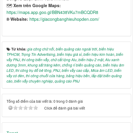
🗺️
Xem trên Google Maps:
https://maps.app.goo.gl/BBN438VKu7mBCQDR8
🌐
Website:
https://giacongbanghieuhopden.com/
Từ khóa:
gia công chữ nổi
,
biển quảng cáo ngoài trời
,
biển hiệu
TPHCM
,
Trọng Tín Advertising
,
biển hiệu giá sỉ
,
biển hiệu kim hoàn
,
biển
vẫy PNJ
,
thi công biển vẫy
,
chữ cắt lộng Alu
,
biển hiệu 2 mặt
,
Alu xanh
dương 3mm
,
khung sắt tráng kẽm
,
chống rỉ biển quảng cáo
,
biển hiệu âm
LED
,
thi công trụ đổ bê tông
,
PNJ
,
biển vẫy cao cấp
,
Mica âm LED
,
biển
vẫy có đèn
,
thi công chuỗi cửa hàng
,
bảng hiệu bền
,
lắp đặt biển quảng
cáo
,
biển vẫy chuyên nghiệp
,
quảng cáo PNJ
Tổng số điểm của bài viết là: 0 trong 0 đánh giá
Click để đánh giá bài viết