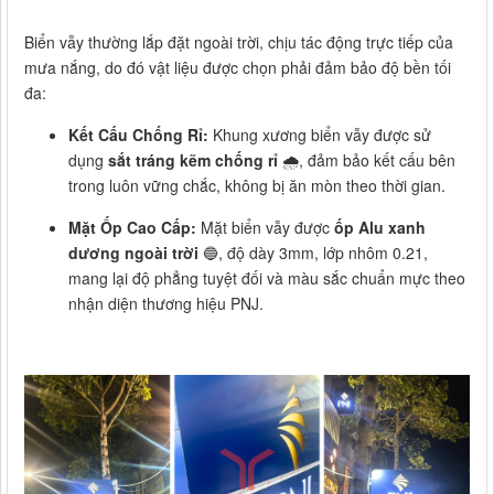
Biển vẫy thường lắp đặt ngoài trời, chịu tác động trực tiếp của
mưa nắng, do đó vật liệu được chọn phải đảm bảo độ bền tối
đa:
Kết Cấu Chống Rỉ:
Khung xương biển vẫy được sử
dụng
sắt tráng kẽm chống rỉ
🌧️, đảm bảo kết cấu bên
trong luôn vững chắc, không bị ăn mòn theo thời gian.
Mặt Ốp Cao Cấp:
Mặt biển vẫy được
ốp Alu xanh
dương ngoài trời
🔵, độ dày 3mm, lớp nhôm 0.21,
mang lại độ phẳng tuyệt đối và màu sắc chuẩn mực theo
nhận diện thương hiệu PNJ.