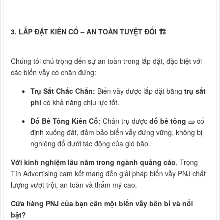
3. LẮP ĐẶT KIÊN CỐ – AN TOÀN TUYỆT ĐỐI 🏗️
Chúng tôi chú trọng đến sự an toàn trong lắp đặt, đặc biệt với
các biển vẫy có chân đứng:
Trụ Sắt Chắc Chắn:
Biển vẫy được lắp đặt bằng
trụ sắt
phi
có khả năng chịu lực tốt.
Đổ Bê Tông Kiên Cố:
Chân trụ được
đổ bê tông
🧱 cố
định xuống đất, đảm bảo biển vẫy đứng vững, không bị
nghiêng đổ dưới tác động của gió bão.
Với kinh nghiệm lâu năm trong ngành quảng cáo
, Trọng
Tín Advertising cam kết mang đến giải pháp biển vẫy PNJ chất
lượng vượt trội, an toàn và thẩm mỹ cao.
Cửa hàng PNJ của bạn cần một biển vẫy bền bỉ và nổi
bật?