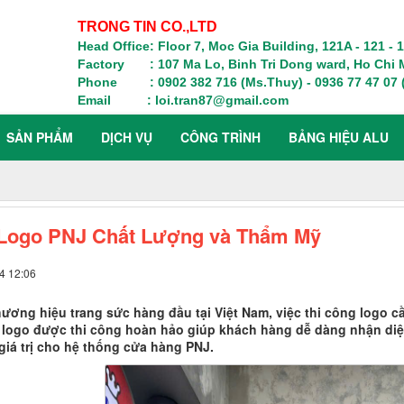
TRONG TIN CO.,LTD
Head Office: Floor 7, Moc Gia Building, 121A - 121 -
Factory : 107 Ma Lo, Binh Tri Dong ward, Ho Chi M
Phone : 0902 382 716 (Ms.Thuy) - 0936 77 47 07 (
Email : loi.tran87@gmail.com
SẢN PHẨM
DỊCH VỤ
CÔNG TRÌNH
BẢNG HIỆU ALU
 Logo PNJ Chất Lượng và Thẩm Mỹ
4 12:06
hương hiệu trang sức hàng đầu tại Việt Nam, việc thi công logo 
 logo được thi công hoàn hảo giúp khách hàng dễ dàng nhận di
 giá trị cho hệ thống cửa hàng PNJ.