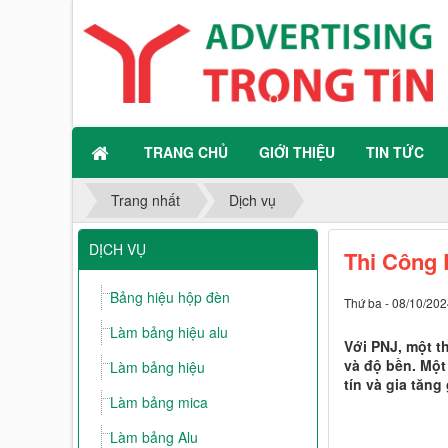
TRANG CHỦ
GIỚI THIỆU
TIN TỨC
Trang nhất
Dịch vụ
DỊCH VỤ
Thi Công
Bảng hiệu hộp đèn
Thứ ba - 08/10/202
Làm bảng hiệu alu
Với PNJ, một t
và độ bền. Một
Làm bảng hiệu
tín và gia tăng
Làm bảng mica
Làm bảng Alu