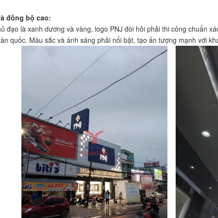
và đồng bộ cao:
hủ đạo là xanh dương và vàng, logo PNJ đòi hỏi phải thi công chuẩn x
àn quốc. Màu sắc và ánh sáng phải nổi bật, tạo ấn tượng mạnh với khá