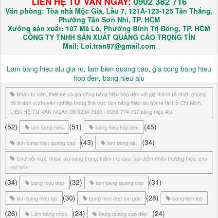
LIÊN HỆ TƯ VẤN NGAY:
0902 382 716
Văn phòng: Tòa nhà Mộc Gia, Lầu 7, 121A-123-125 Tân Thắng,
Phường Tân Sơn Nhì, TP. HCM
Xưởng sản xuất: 107 Mã Lò, Phường Bình Trị Đông, TP. HCM
CÔNG TY TNHH SẢN XUẤT QUẢNG CÁO TRỌNG TÍN
Mail: Loi.tran87@gmail.com
Lam bang hieu alu gia re
,
lam bien quang cao
,
gia cong bang hieu
hop den
,
bang hieu alu
Nhận tư vấn, thiết kế và gia công bảng hiệu hộp đèn với giá thành rẻ nhất, chúng
tôi là đơn vị chuyên nghiệp trong lĩnh vực làm bảng hiệu alu giá rẻ tại Hồ Chí Minh
LIÊN HỆ TƯ VẤN NGAY: 08 6254 7930 - 0936 774 707,bảng hiệu Alu
(52)
(51)
(45)
lam bang hieu
bang hieu hop den
(43)
(34)
lam bang hieu quang cao
lam bang alu
Chữ nổi inox, mica, alu sang trọng, thẩm mỹ cao, tạo điểm nhấn thương hiệu.,chu
noi inox
(34)
(32)
(31)
bang hieu dep
lam bang quang cao
(30)
(28)
lam bang hieu alu
bang hieu dep sai gon
bang den led
(26)
(24)
(24)
Làm bảng mica
bang quang cao dep