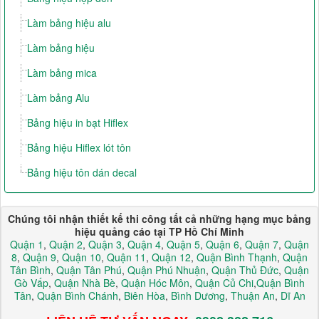
Làm bảng hiệu alu
Làm bảng hiệu
Làm bảng mica
Làm bảng Alu
Bảng hiệu in bạt Hiflex
Bảng hiệu Hiflex lót tôn
Bảng hiệu tôn dán decal
Chúng tôi nhận thiết kế thi công tất cả những hạng mục bảng
hiệu quảng cáo tại TP Hồ Chí Minh
Quận 1
,
Quận 2
,
Quận 3
,
Quận 4
,
Quận 5
,
Quận 6
,
Quận 7
,
Quận
8
,
Quận 9
,
Quận 10
,
Quận 11
,
Quận 12
,
Quận Bình Thạnh
,
Quận
Tân Bình
,
Quận Tân Phú
,
Quận Phú Nhuận
,
Quận Thủ Đức
,
Quận
Gò Vấp
,
Quận Nhà Bè
,
Quận Hóc Môn
,
Quận Củ Chi
,
Quận Bình
Tân
,
Quận Bình Chánh
,
Biên Hòa
,
Bình Dương
,
Thuận An
,
Dĩ An