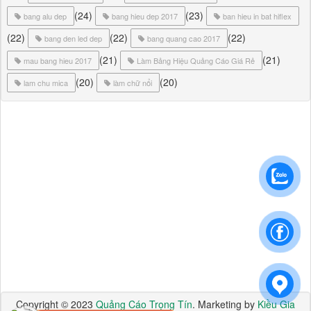
(24)
(23)
bang alu dep
bang hieu dep 2017
ban hieu in bat hiflex
(22)
(22)
(22)
bang den led dep
bang quang cao 2017
(21)
(21)
mau bang hieu 2017
Làm Bảng Hiệu Quảng Cáo Giá Rẻ
(20)
(20)
lam chu mica
làm chữ nổi
Copyright © 2023
Quảng Cáo Trọng Tín
. Marketing by
Kiều Gia