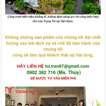
Công trình
biển hiệu khổng lồ
, khẳng định năng lực thi công biển hiệu
lớn của Trọng Tín tại Việt Nam.
Không những sản phẩm của chúng tôi đạt chất
lượng cao mà dịch vụ và chế độ bảo hành của
chúng tôi
cũng sẽ làm quý khách thật sự hài lòng.
loi.tran87@gmail.com
HÃY LIÊN HỆ
0902 382 716 (Ms. Thúy)
ĐỂ ĐƯỢC TƯ VẤN MIỄN PHÍ