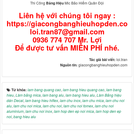
Thi Công
Bảng Hiệu
Mic Bảo Hiểm Quân Đội
Liên hệ với chúng tôi ngay :
https://giacongbanghieuhopden.com
loi.tran87@gmail.com
0936 774 707 Mr. Lợi
Để được tư vấn MIỄN PHÍ nhé.
Tác giả bài viết:
loi.tran
Nguồn tin:
giacongbanghieuhopden.com
Từ khóa:
lam bang quang cao
,
lam bang hieu quang cao
,
lam bang
hieu
,
Làm bảng mica
,
lam bang alu
,
lam bang hieu alu
,
Làm Bảng hiệu
dán Decal
,
lam bang hieu hiflex
,
lam chu inox
,
lam chu mica
,
lam chu noi
alu
,
lam chu noi mica
,
lam chu noi
,
lam chu noi fomex
,
lam chu noi
aluminium
,
lam chu noi inox
,
lam hop den ep noi mica
,
lam hop den ep
noi
,
bang hieu alu