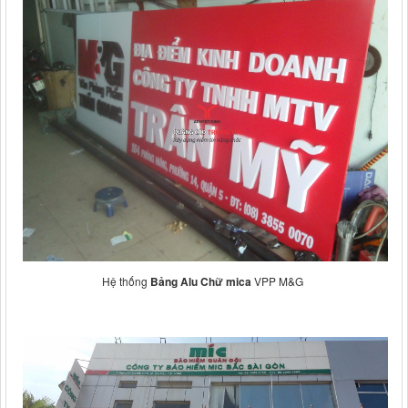
Hệ thống
Bảng Alu Chữ mica
VPP M&G