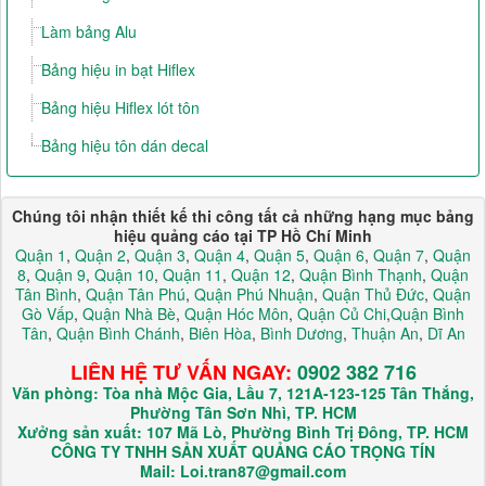
Làm bảng Alu
Bảng hiệu in bạt Hiflex
Bảng hiệu Hiflex lót tôn
Bảng hiệu tôn dán decal
Chúng tôi nhận thiết kế thi công tất cả những hạng mục bảng
hiệu quảng cáo tại TP Hồ Chí Minh
Quận 1
,
Quận 2
,
Quận 3
,
Quận 4
,
Quận 5
,
Quận 6
,
Quận 7
,
Quận
8
,
Quận 9
,
Quận 10
,
Quận 11
,
Quận 12
,
Quận Bình Thạnh
,
Quận
Tân Bình
,
Quận Tân Phú
,
Quận Phú Nhuận
,
Quận Thủ Đức
,
Quận
Gò Vấp
,
Quận Nhà Bè
,
Quận Hóc Môn
,
Quận Củ Chi
,
Quận Bình
Tân
,
Quận Bình Chánh
,
Biên Hòa
,
Bình Dương
,
Thuận An
,
Dĩ An
LIÊN HỆ TƯ VẤN NGAY:
0902 382 716
Văn phòng: Tòa nhà Mộc Gia, Lầu 7, 121A-123-125 Tân Thắng,
Phường Tân Sơn Nhì, TP. HCM
Xưởng sản xuất: 107 Mã Lò, Phường Bình Trị Đông, TP. HCM
CÔNG TY TNHH SẢN XUẤT QUẢNG CÁO TRỌNG TÍN
Mail: Loi.tran87@gmail.com