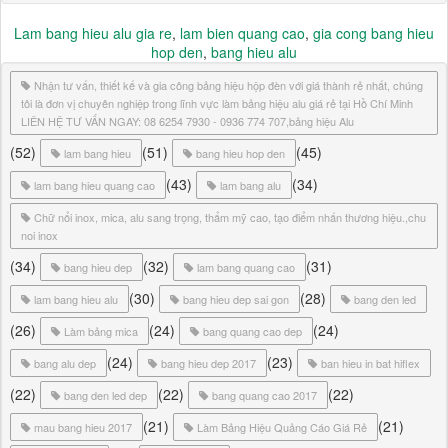
Lam bang hieu alu gia re
,
lam bien quang cao
,
gia cong bang hieu
hop den
,
bang hieu alu
Nhận tư vấn, thiết kế và gia công bảng hiệu hộp đèn với giá thành rẻ nhất, chúng
tôi là đơn vị chuyên nghiệp trong lĩnh vực làm bảng hiệu alu giá rẻ tại Hồ Chí Minh
LIÊN HỆ TƯ VẤN NGAY: 08 6254 7930 - 0936 774 707,bảng hiệu Alu
(52)
(51)
(45)
lam bang hieu
bang hieu hop den
(43)
(34)
lam bang hieu quang cao
lam bang alu
Chữ nổi inox, mica, alu sang trọng, thẩm mỹ cao, tạo điểm nhấn thương hiệu.,chu
noi inox
(34)
(32)
(31)
bang hieu dep
lam bang quang cao
(30)
(28)
lam bang hieu alu
bang hieu dep sai gon
bang den led
(26)
(24)
(24)
Làm bảng mica
bang quang cao dep
(24)
(23)
bang alu dep
bang hieu dep 2017
ban hieu in bat hiflex
(22)
(22)
(22)
bang den led dep
bang quang cao 2017
(21)
(21)
mau bang hieu 2017
Làm Bảng Hiệu Quảng Cáo Giá Rẻ