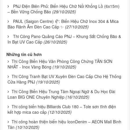
PNJ Điện Biên Phủ: Biển Hiệu Chữ Nổi Khổng Lồ (6x15m)
– Bền Vững Chống Bão
(29/10/2025)
PAUL (Saigon Centre) 🥐: Biển Hiệu Chữ Inox 304 & Mica
Bào Rãnh Âm Đèn Cao Cấp ✨
(27/10/2025)
Thi Công Pano Quảng Cáo PNJ – Khung Sắt Chống Bão &
In Bạt UV Cao Cấp
(26/10/2025)
Những tin cũ hơn
Thi Công Biển Hiệu Văn Phòng Công Chứng TÂN SƠN
NHẤT - Inox Vàng Bóng
(19/10/2025)
Thi Công Tranh Bạt UV Xuyên Đèn Cao Cấp Cho Hệ Thống
Cửa Hàng PNJ
(19/10/2025)
Thi Công Biển Hiệu Trung Tâm Ngoại Ngữ & Du Học Đài
Loan BIG ONE Chuyên Nghiệp
(16/10/2025)
Thi công biển hiệu Billiards Club 180 – Tole sơn tĩnh điện
kết hợp mica cao cấp
(12/10/2025)
Thi công hoàn thiện biển hiệu IconDenim – AEON Mall Bình
Tân
(10/10/2025)