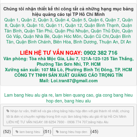
Chúng tôi nhận thiết kế thi công tất cả những hạng mục bảng
hiệu quảng cáo tại TP Hồ Chí Minh
Quận 1
,
Quận 2
,
Quận 3
,
Quận 4
,
Quận 5
,
Quận 6
,
Quận 7
,
Quận
8
,
Quận 9
,
Quận 10
,
Quận 11
,
Quận 12
,
Quận Bình Thạnh
,
Quận
Tân Bình
,
Quận Tân Phú
,
Quận Phú Nhuận
,
Quận Thủ Đức
,
Quận
Gò Vấp
,
Quận Nhà Bè
,
Quận Hóc Môn
,
Quận Củ Chi
,
Quận Bình
Tân
,
Quận Bình Chánh
,
Biên Hòa
,
Bình Dương
,
Thuận An
,
Dĩ An
LIÊN HỆ TƯ VẤN NGAY:
0902 382 716
Văn phòng: Tòa nhà Mộc Gia, Lầu 7, 121A-123-125 Tân Thắng,
Phường Tân Sơn Nhì, TP. HCM
Xưởng sản xuất: 107 Mã Lò, Phường Bình Trị Đông, TP. HCM
CÔNG TY TNHH SẢN XUẤT QUẢNG CÁO TRỌNG TÍN
Mail: Loi.tran87@gmail.com
Lam bang hieu alu gia re
,
lam bien quang cao
,
gia cong bang hieu
hop den
,
bang hieu alu
Nhận tư vấn, thiết kế và gia công bảng hiệu hộp đèn với giá thành rẻ nhất, chúng
tôi là đơn vị chuyên nghiệp trong lĩnh vực làm bảng hiệu alu giá rẻ tại Hồ Chí Minh
LIÊN HỆ TƯ VẤN NGAY: 08 6254 7930 - 0936 774 707,bảng hiệu Alu
(52)
(51)
(45)
lam bang hieu
bang hieu hop den