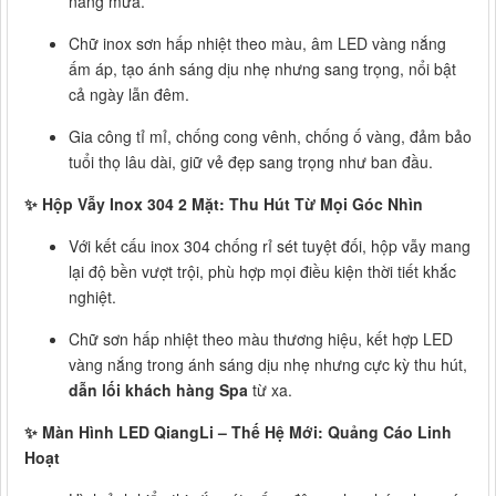
nắng mưa.
Chữ inox sơn hấp nhiệt theo màu, âm LED vàng nắng
ấm áp, tạo ánh sáng dịu nhẹ nhưng sang trọng, nổi bật
cả ngày lẫn đêm.
Gia công tỉ mỉ, chống cong vênh, chống ố vàng, đảm bảo
tuổi thọ lâu dài, giữ vẻ đẹp sang trọng như ban đầu.
✨ Hộp Vẫy Inox 304 2 Mặt: Thu Hút Từ Mọi Góc Nhìn
Với kết cấu inox 304 chống rỉ sét tuyệt đối, hộp vẫy mang
lại độ bền vượt trội, phù hợp mọi điều kiện thời tiết khắc
nghiệt.
Chữ sơn hấp nhiệt theo màu thương hiệu, kết hợp LED
vàng nắng trong ánh sáng dịu nhẹ nhưng cực kỳ thu hút,
dẫn lối khách hàng Spa
từ xa.
✨ Màn Hình LED QiangLi – Thế Hệ Mới: Quảng Cáo Linh
Hoạt