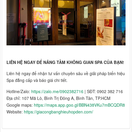
LIÊN HỆ NGAY ĐỂ NÂNG TẦM KHÔNG GIAN SPA CỦA BẠN!
Liên hệ ngay để nhận tư vấn chuyên sâu về giải pháp biển hiệu
Spa đẳng cấp và báo giá chi tiết.
Hotline/Zalo:
https://zalo.me/0902382716
| SĐT: 0902 382 716
Địa chỉ: 107 Mã Lò, Bình Trị Đông A, Bình Tân, TP.HCM
Google maps:
https://maps.app.goo.gl/BBN438VKu7mBCQDR8
Website:
https://giacongbanghieuhopden.com/