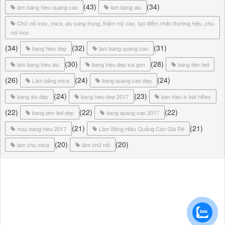
(43)
(34)
lam bang hieu quang cao
lam bang alu
Chữ nổi inox, mica, alu sang trọng, thẩm mỹ cao, tạo điểm nhấn thương hiệu.,chu
noi inox
(34)
(32)
(31)
bang hieu dep
lam bang quang cao
(30)
(28)
lam bang hieu alu
bang hieu dep sai gon
bang den led
(26)
(24)
(24)
Làm bảng mica
bang quang cao dep
(24)
(23)
bang alu dep
bang hieu dep 2017
ban hieu in bat hiflex
(22)
(22)
(22)
bang den led dep
bang quang cao 2017
(21)
(21)
mau bang hieu 2017
Làm Bảng Hiệu Quảng Cáo Giá Rẻ
(20)
(20)
lam chu mica
làm chữ nổi