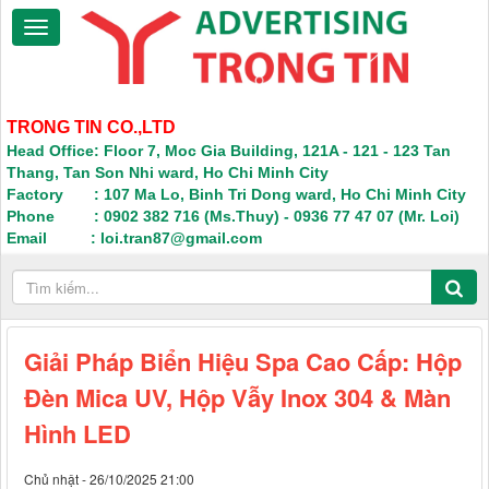
TRONG TIN CO.,LTD
Head Office: Floor 7, Moc Gia Building, 121A - 121 - 123 Tan
Thang, Tan Son Nhi ward, Ho Chi Minh City
Factory : 107 Ma Lo, Binh Tri Dong ward, Ho Chi Minh City
Phone : 0902 382 716 (Ms.Thuy) - 0936 77 47 07 (Mr. Loi)
Email : loi.tran87@gmail.com
Giải Pháp Biển Hiệu Spa Cao Cấp: Hộp
Đèn Mica UV, Hộp Vẫy Inox 304 & Màn
Hình LED
Chủ nhật - 26/10/2025 21:00