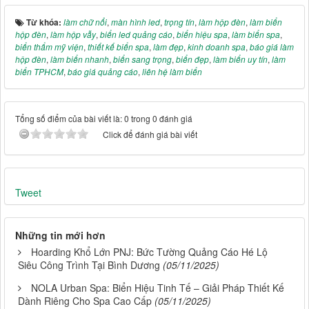
Từ khóa:
làm chữ nổi
,
màn hình led
,
trọng tín
,
làm hộp đèn
,
làm biển
hộp đèn
,
làm hộp vẫy
,
biển led quảng cáo
,
biển hiệu spa
,
làm biển spa
,
biển thẩm mỹ viện
,
thiết kế biển spa
,
làm đẹp
,
kinh doanh spa
,
báo giá làm
hộp đèn
,
làm biển nhanh
,
biển sang trọng
,
biển đẹp
,
làm biển uy tín
,
làm
biển TPHCM
,
báo giá quảng cáo
,
liên hệ làm biển
Tổng số điểm của bài viết là: 0 trong 0 đánh giá
Click để đánh giá bài viết
Tweet
Những tin mới hơn
Hoarding Khổ Lớn PNJ: Bức Tường Quảng Cáo Hé Lộ
Siêu Công Trình Tại Bình Dương
(05/11/2025)
NOLA Urban Spa: Biển Hiệu Tinh Tế – Giải Pháp Thiết Kế
Dành Riêng Cho Spa Cao Cấp
(05/11/2025)