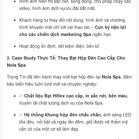
Hình ảnh hiển thị sắc nét, sống động, cho phép chạy các
video, hình ảnh dịch vụ/ưu đãi bắt mắt.
Khách hàng tự thay đổi nội dung, hình ảnh và chương
trình khuyến mãi chỉ với vài thao tác –
Cực kỳ tiện lợi
cho các chiến dịch marketing Spa
ngắn hạn.
Hoạt động ổn định, tiết kiệm điện, bền bỉ.
2. Case Study Thực Tế: Thay Bạt Hộp Đèn Cao Cấp Cho
Nola Spa
Trọng Tín đã tiến hành thay mới bạt hộp đèn tại
Nola Spa
, đảm
bảo biển hiệu luôn tươi mới và chuyên nghiệp:
✅
Chất liệu Bạt Hiflex cao cấp, in sắc nét, bền màu,
truyền tải chất lượng dịch vụ của Nola Spa.
✅
Hệ thống khung hộp đèn chắc chắn,
ánh sáng LED
tỏa đều, nổi bật cả ngày lẫn đêm, giữ được vẻ thẩm mỹ
cần có của một cơ sở làm đẹp.