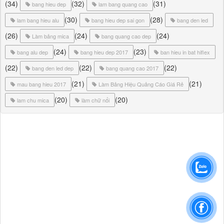
(34)
(32)
(31)
bang hieu dep
lam bang quang cao
(30)
(28)
lam bang hieu alu
bang hieu dep sai gon
bang den led
(26)
(24)
(24)
Làm bảng mica
bang quang cao dep
(24)
(23)
bang alu dep
bang hieu dep 2017
ban hieu in bat hiflex
(22)
(22)
(22)
bang den led dep
bang quang cao 2017
(21)
(21)
mau bang hieu 2017
Làm Bảng Hiệu Quảng Cáo Giá Rẻ
(20)
(20)
lam chu mica
làm chữ nổi