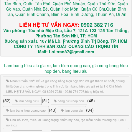
Tân Bình
,
Quận Tân Phú
,
Quận Phú Nhuận
,
Quận Thủ Đức
,
Quận
Gò Vấp
,
Quận Nhà Bè
,
Quận Hóc Môn
,
Quận Củ Chi
,
Quận Bình
Tân
,
Quận Bình Chánh
,
Biên Hòa
,
Bình Dương
,
Thuận An
,
Dĩ An
LIÊN HỆ TƯ VẤN NGAY:
0902 382 716
Văn phòng: Tòa nhà Mộc Gia, Lầu 7, 121A-123-125 Tân Thắng,
Phường Tân Sơn Nhì, TP. HCM
Xưởng sản xuất: 107 Mã Lò, Phường Bình Trị Đông, TP. HCM
CÔNG TY TNHH SẢN XUẤT QUẢNG CÁO TRỌNG TÍN
Mail: Loi.tran87@gmail.com
Lam bang hieu alu gia re
,
lam bien quang cao
,
gia cong bang hieu
hop den
,
bang hieu alu
Nhận tư vấn, thiết kế và gia công bảng hiệu hộp đèn với giá thành rẻ nhất, chúng
tôi là đơn vị chuyên nghiệp trong lĩnh vực làm bảng hiệu alu giá rẻ tại Hồ Chí Minh
LIÊN HỆ TƯ VẤN NGAY: 08 6254 7930 - 0936 774 707,bảng hiệu Alu
(52)
(51)
(45)
lam bang hieu
bang hieu hop den
(43)
(34)
lam bang hieu quang cao
lam bang alu
Chữ nổi inox, mica, alu sang trọng, thẩm mỹ cao, tạo điểm nhấn thương hiệu.,chu
noi inox