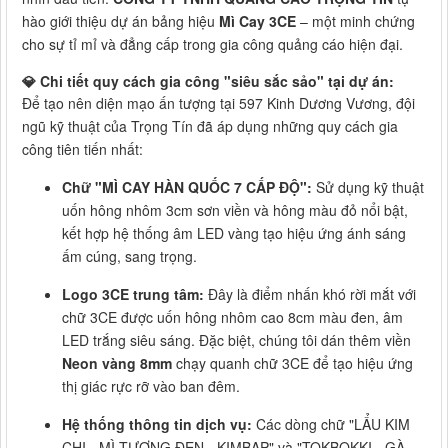
hào giới thiệu dự án bảng hiệu
Mì Cay 3CE
– một minh chứng
cho sự tỉ mỉ và đẳng cấp trong gia công quảng cáo hiện đại.
💎 Chi tiết quy cách gia công "siêu sắc sảo" tại dự án:
Để tạo nên diện mạo ấn tượng tại 597 Kinh Dương Vương, đội
ngũ kỹ thuật của Trọng Tín đã áp dụng những quy cách gia
công tiên tiến nhất:
Chữ "MÌ CAY HÀN QUỐC 7 CẤP ĐỘ":
Sử dụng kỹ thuật
uốn hông nhôm 3cm sơn viền và hông màu đỏ nổi bật,
kết hợp hệ thống âm LED vàng tạo hiệu ứng ánh sáng
ấm cúng, sang trọng.
Logo 3CE trung tâm:
Đây là điểm nhấn khó rời mắt với
chữ 3CE được uốn hông nhôm cao 8cm màu đen, âm
LED trắng siêu sáng. Đặc biệt, chúng tôi dán thêm viền
Neon vàng 8mm
chạy quanh chữ 3CE để tạo hiệu ứng
thị giác rực rỡ vào ban đêm.
Hệ thống thông tin dịch vụ:
Các dòng chữ "LẨU KIM
CHI - MÌ TƯƠNG ĐEN - KIMBAP" và "TOKBOKKI - GÀ