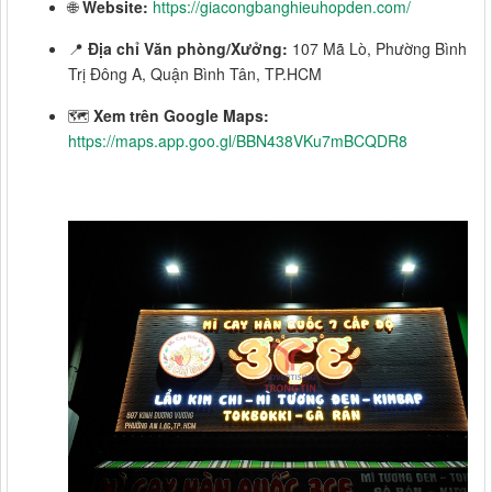
🌐
Website:
https://giacongbanghieuhopden.com/
📍
Địa chỉ Văn phòng/Xưởng:
107 Mã Lò, Phường Bình
Trị Đông A, Quận Bình Tân, TP.HCM
🗺️
Xem trên Google Maps:
https://maps.app.goo.gl/BBN438VKu7mBCQDR8