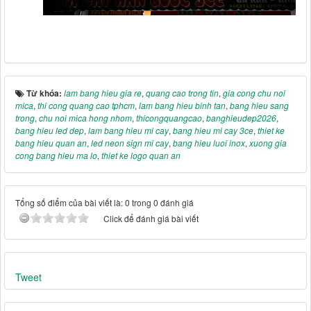
Từ khóa:
lam bang hieu gia re
,
quang cao trong tin
,
gia cong chu noi
mica
,
thi cong quang cao tphcm
,
lam bang hieu binh tan
,
bang hieu sang
trong
,
chu noi mica hong nhom
,
thicongquangcao
,
banghieudep2026
,
bang hieu led dep
,
lam bang hieu mi cay
,
bang hieu mi cay 3ce
,
thiet ke
bang hieu quan an
,
led neon sign mi cay
,
bang hieu luoi inox
,
xuong gia
cong bang hieu ma lo
,
thiet ke logo quan an
Tổng số điểm của bài viết là: 0 trong 0 đánh giá
Click để đánh giá bài viết
Tweet