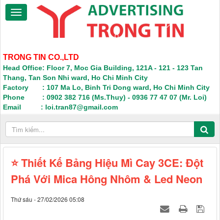
TRONG TIN CO.,LTD
Head Office: Floor 7, Moc Gia Building, 121A - 121 - 123 Tan
Thang, Tan Son Nhi ward, Ho Chi Minh City
Factory : 107 Ma Lo, Binh Tri Dong ward, Ho Chi Minh City
Phone : 0902 382 716 (Ms.Thuy) - 0936 77 47 07 (Mr. Loi)
Email : loi.tran87@gmail.com
⭐ Thiết Kế Bảng Hiệu Mì Cay 3CE: Đột
Phá Với Mica Hông Nhôm & Led Neon
Thứ sáu - 27/02/2026 05:08