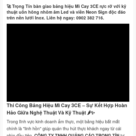
🚀 Trọng Tín bàn giao bảng hiệu Mì Cay 3CE rực rỡ với kỹ
thuật uốn hông nhôm âm Led và viền Neon Sign độc đáo
trên nền lưới Inox. Liên hệ ngay: 0902 382 716.
Thi Công Bảng Hiệu Mì Cay 3CE – Sự Kết Hợp Hoàn
Hảo Giữa Nghệ Thuật Và Kỹ Thuật 🌶️✨
Trong lĩnh vực kinh doanh ẩm thực, một bảng hiệu bắt mắt
chính là "linh hồn" giúp quán thu hút thực khách ngay từ cái
nhìn đầu tiên.
CÔNG TY TNHH QUẢNG CÁO TRỌNG TÍN
tự