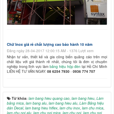
Chữ Inox giá rẻ chất lượng cao bảo hành 10 năm
Đăng ngày 28-04-2017 12:00:15 AM - 1376 Lượt xem
Nhận tư vấn, thiết kế và gia công biển quảng cáo trên mọi
chất liệu với giá thành rẻ nhất, chúng tôi là đơn vị chuyên
nghiệp trong lĩnh vực làm
bảng hiệu hộp đèn
tại Hồ Chí Minh
LIÊN HỆ TƯ VẤN NGAY:
08 6254 7930
-
0936 774 707
Từ khóa:
lam bang hieu quang cao
,
lam bang hieu
,
Làm
bảng mica
,
lam bang alu
,
lam bang hieu alu
,
Làm Bảng hiệu
dán Decal
,
lam bang hieu hiflex
,
lam chu inox
,
lam chu mica
,
lam chu noi alu
,
lam chu noi mica
,
lam chu noi
,
lam chu noi