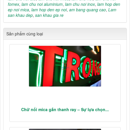
fomex
,
lam chu noi aluminium
,
lam chu noi inox
,
lam hop den
ep noi mica
,
lam hop den ep noi
,
am bang quang cao
,
Lam
san khau dep
,
san khau gia re
Sản phẩm cùng loại
Chữ nổi mica gắn thanh ray – Sự lựa chọn...