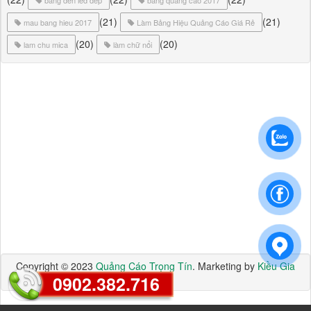
(21)
(21)
mau bang hieu 2017
Làm Bảng Hiệu Quảng Cáo Giá Rẻ
(20)
(20)
lam chu mica
làm chữ nổi
Copyright © 2023
Quảng Cáo Trọng Tín
. Marketing by
Kiều Gia
Media
.
0902.382.716