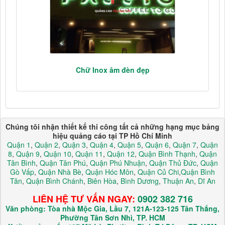
Chữ Inox âm đèn đẹp
Chúng tôi nhận thiết kế thi công tất cả những hạng mục bảng
hiệu quảng cáo tại TP Hồ Chí Minh
Quận 1
,
Quận 2
,
Quận 3
,
Quận 4
,
Quận 5
,
Quận 6
,
Quận 7
,
Quận
8
,
Quận 9
,
Quận 10
,
Quận 11
,
Quận 12
,
Quận Bình Thạnh
,
Quận
Tân Bình
,
Quận Tân Phú
,
Quận Phú Nhuận
,
Quận Thủ Đức
,
Quận
Gò Vấp
,
Quận Nhà Bè
,
Quận Hóc Môn
,
Quận Củ Chi
,
Quận Bình
Tân
,
Quận Bình Chánh
,
Biên Hòa
,
Bình Dương
,
Thuận An
,
Dĩ An
LIÊN HỆ TƯ VẤN NGAY:
0902 382 716
Văn phòng: Tòa nhà Mộc Gia, Lầu 7, 121A-123-125 Tân Thắng,
Phường Tân Sơn Nhì, TP. HCM