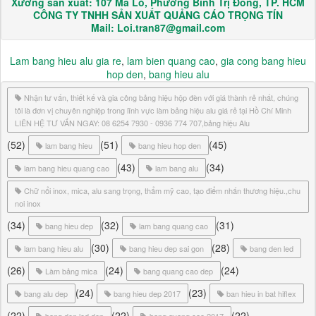
Xưởng sản xuất: 107 Mã Lò, Phường Bình Trị Đông, TP. HCM
CÔNG TY TNHH SẢN XUẤT QUẢNG CÁO TRỌNG TÍN
Mail: Loi.tran87@gmail.com
Lam bang hieu alu gia re
,
lam bien quang cao
,
gia cong bang hieu
hop den
,
bang hieu alu
Nhận tư vấn, thiết kế và gia công bảng hiệu hộp đèn với giá thành rẻ nhất, chúng
tôi là đơn vị chuyên nghiệp trong lĩnh vực làm bảng hiệu alu giá rẻ tại Hồ Chí Minh
LIÊN HỆ TƯ VẤN NGAY: 08 6254 7930 - 0936 774 707,bảng hiệu Alu
(52)
(51)
(45)
lam bang hieu
bang hieu hop den
(43)
(34)
lam bang hieu quang cao
lam bang alu
Chữ nổi inox, mica, alu sang trọng, thẩm mỹ cao, tạo điểm nhấn thương hiệu.,chu
noi inox
(34)
(32)
(31)
bang hieu dep
lam bang quang cao
(30)
(28)
lam bang hieu alu
bang hieu dep sai gon
bang den led
(26)
(24)
(24)
Làm bảng mica
bang quang cao dep
(24)
(23)
bang alu dep
bang hieu dep 2017
ban hieu in bat hiflex
(22)
(22)
(22)
bang den led dep
bang quang cao 2017