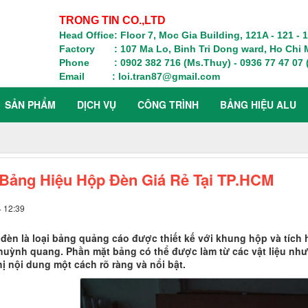
TRONG TIN CO.,LTD
Head Office: Floor 7, Moc Gia Building, 121A - 121 -
Factory : 107 Ma Lo, Binh Tri Dong ward, Ho Chi M
Phone : 0902 382 716 (Ms.Thuy) - 0936 77 47 07 (
Email : loi.tran87@gmail.com
SẢN PHẨM
DỊCH VỤ
CÔNG TRÌNH
BẢNG HIỆU ALU
Bảng Hiệu Hộp Đèn Giá Rẻ Tại TP.HCM
4 12:39
đèn là loại bảng quảng cáo được thiết kế với khung hộp và tích
uỳnh quang. Phần mặt bảng có thể được làm từ các vật liệu như b
ị nội dung một cách rõ ràng và nổi bật.