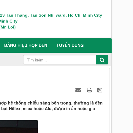
 123 Tan Thang, Tan Son Nhi ward, Ho Chi Minh City
inh City
Mr. Loi)
BẢNG HIỆU HỘP ĐÈN
TUYỂN DỤNG
 hợp hệ thống chiếu sáng bên trong, thường là đèn
ạt Hiflex, mica hoặc Alu, được in ấn hoặc gia