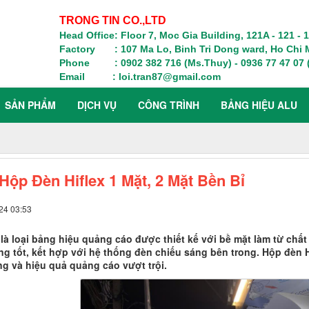
TRONG TIN CO.,LTD
Head Office: Floor 7, Moc Gia Building, 121A - 121 -
Factory : 107 Ma Lo, Binh Tri Dong ward, Ho Chi M
Phone : 0902 382 716 (Ms.Thuy) - 0936 77 47 07 (
Email : loi.tran87@gmail.com
SẢN PHẨM
DỊCH VỤ
CÔNG TRÌNH
BẢNG HIỆU ALU
Hộp Đèn Hiflex 1 Mặt, 2 Mặt Bền Bỉ
24 03:53
là loại bảng hiệu quảng cáo được thiết kế với bề mặt làm từ chất l
g tốt, kết hợp với hệ thống đèn chiếu sáng bên trong. Hộp đèn H
ng và hiệu quả quảng cáo vượt trội.