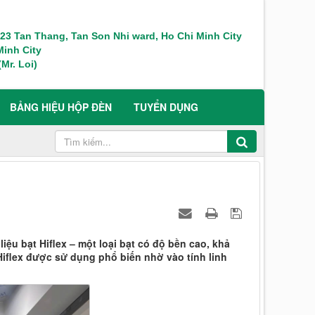
 123 Tan Thang, Tan Son Nhi ward, Ho Chi Minh City
inh City
Mr. Loi)
BẢNG HIỆU HỘP ĐÈN
TUYỂN DỤNG
iệu bạt Hiflex – một loại bạt có độ bền cao, khả
iflex được sử dụng phổ biến nhờ vào tính linh