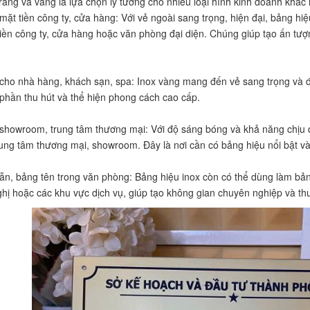
rắng và vàng là lựa chọn lý tưởng cho nhiều loại hình kinh doanh khác
mặt tiền công ty, cửa hàng: Với vẻ ngoài sang trọng, hiện đại, bảng hi
tiền công ty, cửa hàng hoặc văn phòng đại diện. Chúng giúp tạo ấn tư
 cho nhà hàng, khách sạn, spa: Inox vàng mang đến vẻ sang trọng và đ
phần thu hút và thể hiện phong cách cao cấp.
 showroom, trung tâm thương mại: Với độ sáng bóng và khả năng chịu đ
rung tâm thương mại, showroom. Đây là nơi cần có bảng hiệu nổi bật và
dẫn, bảng tên trong văn phòng: Bảng hiệu inox còn có thể dùng làm bản
ghị hoặc các khu vực dịch vụ, giúp tạo không gian chuyên nghiệp và th