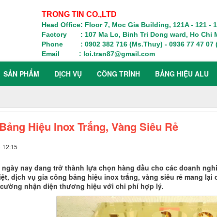
TRONG TIN CO.,LTD
Head Office: Floor 7, Moc Gia Building, 121A - 121 -
Factory : 107 Ma Lo, Binh Tri Dong ward, Ho Chi M
Phone : 0902 382 716 (Ms.Thuy) - 0936 77 47 07 (
Email : loi.tran87@gmail.com
SẢN PHẨM
DỊCH VỤ
CÔNG TRÌNH
BẢNG HIỆU ALU
Bảng Hiệu Inox Trắng, Vàng Siêu Rẻ
4 12:15
 ngày nay đang trở thành lựa chọn hàng đầu cho các doanh nghiệ
iệt, dịch vụ gia công bảng hiệu inox trắng, vàng siêu rẻ mang lạ
 cường nhận diện thương hiệu với chi phí hợp lý.