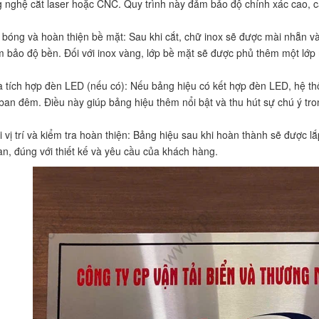
 nghệ cắt laser hoặc CNC. Quy trình này đảm bảo độ chính xác cao, các
 bóng và hoàn thiện bề mặt: Sau khi cắt, chữ inox sẽ được mài nhẵn v
 bảo độ bền. Đối với inox vàng, lớp bề mặt sẽ được phủ thêm một lớp 
à tích hợp đèn LED (nếu có): Nếu bảng hiệu có kết hợp đèn LED, hệ th
ban đêm. Điều này giúp bảng hiệu thêm nổi bật và thu hút sự chú ý tro
i vị trí và kiểm tra hoàn thiện: Bảng hiệu sau khi hoàn thành sẽ được l
àn, đúng với thiết kế và yêu cầu của khách hàng.