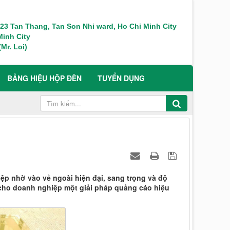
 123 Tan Thang, Tan Son Nhi ward, Ho Chi Minh City
inh City
Mr. Loi)
BẢNG HIỆU HỘP ĐÈN
TUYỂN DỤNG
p nhờ vào vẻ ngoài hiện đại, sang trọng và độ
i cho doanh nghiệp một giải pháp quảng cáo hiệu