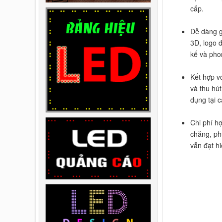
cấp.
Dễ dàng g
3D, logo 
kế và pho
Kết hợp v
và thu hút
dụng tại 
Chi phí hợ
chăng, phù
vẫn đạt h