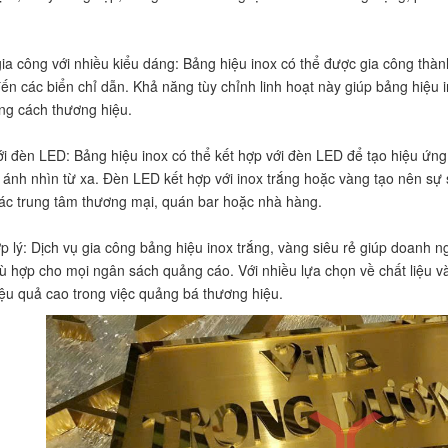
ia công với nhiều kiểu dáng: Bảng hiệu inox có thể được gia công thàn
đến các biển chỉ dẫn. Khả năng tùy chỉnh linh hoạt này giúp bảng hiệu
ng cách thương hiệu.
ới đèn LED: Bảng hiệu inox có thể kết hợp với đèn LED để tạo hiệu ứng
 ánh nhìn từ xa. Đèn LED kết hợp với inox trắng hoặc vàng tạo nên sự 
các trung tâm thương mại, quán bar hoặc nhà hàng.
p lý: Dịch vụ gia công bảng hiệu inox trắng, vàng siêu rẻ giúp doanh 
 hợp cho mọi ngân sách quảng cáo. Với nhiều lựa chọn về chất liệu và t
iệu quả cao trong việc quảng bá thương hiệu.