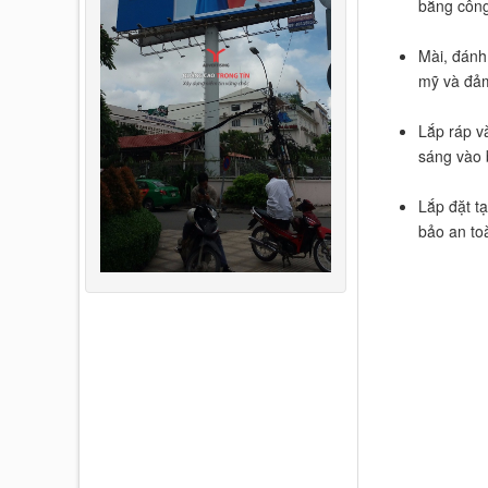
bằng công
Mài, đánh
mỹ và đảm
Lắp ráp v
sáng vào 
Lắp đặt tạ
bảo an to