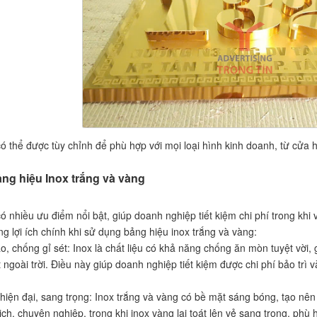
có thể được tùy chỉnh để phù hợp với mọi loại hình kinh doanh, từ cử
ảng hiệu Inox trắng và vàng
có nhiều ưu điểm nổi bật, giúp doanh nghiệp tiết kiệm chi phí trong k
g lợi ích chính khi sử dụng bảng hiệu inox trắng và vàng:
, chống gỉ sét: Inox là chất liệu có khả năng chống ăn mòn tuyệt vời,
t ngoài trời. Điều này giúp doanh nghiệp tiết kiệm được chi phí bảo trì v
iện đại, sang trọng: Inox trắng và vàng có bề mặt sáng bóng, tạo nên 
lịch, chuyên nghiệp, trong khi inox vàng lại toát lên vẻ sang trọng, 