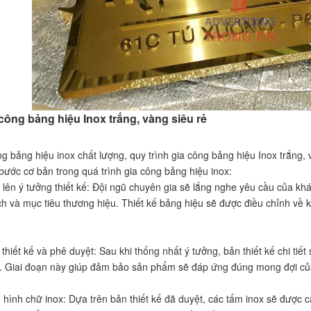
 công bảng hiệu Inox trắng, vàng siêu rẻ
 bảng hiệu inox chất lượng, quy trình gia công bảng hiệu Inox trắng, 
bước cơ bản trong quá trình gia công bảng hiệu inox:
 lên ý tưởng thiết kế: Đội ngũ chuyên gia sẽ lắng nghe yêu cầu của khá
h và mục tiêu thương hiệu. Thiết kế bảng hiệu sẽ được điều chỉnh về 
thiết kế và phê duyệt: Sau khi thống nhất ý tưởng, bản thiết kế chi t
. Giai đoạn này giúp đảm bảo sản phẩm sẽ đáp ứng đúng mong đợi củ
 hình chữ inox: Dựa trên bản thiết kế đã duyệt, các tấm inox sẽ được 