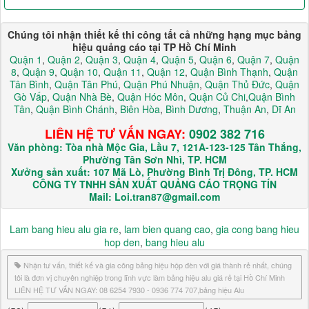
Chúng tôi nhận thiết kế thi công tất cả những hạng mục bảng
hiệu quảng cáo tại TP Hồ Chí Minh
Quận 1
,
Quận 2
,
Quận 3
,
Quận 4
,
Quận 5
,
Quận 6
,
Quận 7
,
Quận
8
,
Quận 9
,
Quận 10
,
Quận 11
,
Quận 12
,
Quận Bình Thạnh
,
Quận
Tân Bình
,
Quận Tân Phú
,
Quận Phú Nhuận
,
Quận Thủ Đức
,
Quận
Gò Vấp
,
Quận Nhà Bè
,
Quận Hóc Môn
,
Quận Củ Chi
,
Quận Bình
Tân
,
Quận Bình Chánh
,
Biên Hòa
,
Bình Dương
,
Thuận An
,
Dĩ An
LIÊN HỆ TƯ VẤN NGAY:
0902 382 716
Văn phòng: Tòa nhà Mộc Gia, Lầu 7, 121A-123-125 Tân Thắng,
Phường Tân Sơn Nhì, TP. HCM
Xưởng sản xuất: 107 Mã Lò, Phường Bình Trị Đông, TP. HCM
CÔNG TY TNHH SẢN XUẤT QUẢNG CÁO TRỌNG TÍN
Mail: Loi.tran87@gmail.com
Lam bang hieu alu gia re
,
lam bien quang cao
,
gia cong bang hieu
hop den
,
bang hieu alu
Nhận tư vấn, thiết kế và gia công bảng hiệu hộp đèn với giá thành rẻ nhất, chúng
tôi là đơn vị chuyên nghiệp trong lĩnh vực làm bảng hiệu alu giá rẻ tại Hồ Chí Minh
LIÊN HỆ TƯ VẤN NGAY: 08 6254 7930 - 0936 774 707,bảng hiệu Alu