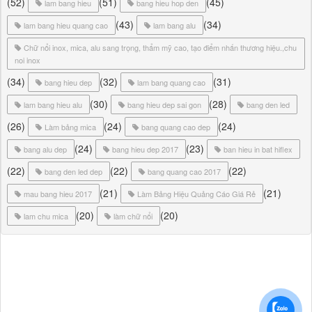
(52)
(51)
(45)
lam bang hieu
bang hieu hop den
(43)
(34)
lam bang hieu quang cao
lam bang alu
Chữ nổi inox, mica, alu sang trọng, thẩm mỹ cao, tạo điểm nhấn thương hiệu.,chu
noi inox
(34)
(32)
(31)
bang hieu dep
lam bang quang cao
(30)
(28)
lam bang hieu alu
bang hieu dep sai gon
bang den led
(26)
(24)
(24)
Làm bảng mica
bang quang cao dep
(24)
(23)
bang alu dep
bang hieu dep 2017
ban hieu in bat hiflex
(22)
(22)
(22)
bang den led dep
bang quang cao 2017
(21)
(21)
mau bang hieu 2017
Làm Bảng Hiệu Quảng Cáo Giá Rẻ
(20)
(20)
lam chu mica
làm chữ nổi