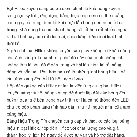
Bạt Hiflex xuyên sáng có ưu điểm chính là khả năng xuyên
sáng cực kỳ tốt ( ứng dụng bảng hiệu hộp đèn) có thể quảng
cáo ngay cả trong đêm tối khi được lắp bóng đèn neon ở bên
trong. Khả năng thu hút khách hàng sẽ tốt hơn rất nhiều, ngoài
ra loạt bạt này còn rất dẻo dai, chịu đựng được mọi loại hình
thời tiết.
Ngược lại, bạt Hiflex không xuyên sáng tuy không có khản năng
cho ánh sáng lọt qua nhưng nhờ độ dày của mình chúng lại
không làm lộ khu đỡ ở bên trong và khi lên hình lại rất sống
động và sắc nét. Phù hợp hơn cả là những loại bảng hiệu khổ
lớn, ánh sáng đèn hắt từ bên ngoài vào.
Hộp đèn quảng cáo Hiflex chính là việc ứng dụng bạt Hiflex
xuyên sáng và hệ thống khung đỡ được lăp đặt các bóng đèn
huỳnh quang ở bên trong hay thậm chí là cả hệ thông đèn LED
phụ trợ góp phần tăng tính hấp dẫn, thu hút người nhìn của tấm
bảng hiệu.
Bảng Hiệu Trọng Tín chuyên cung cấp và thiết kế các loại bảng
hiệu in bạt Hiflex, hộp đèn Hiflex với chất lượng cao và giá
thành hợp lý, liên hệ ngay để được tư vấn và hỗ trợ đặt hàng.