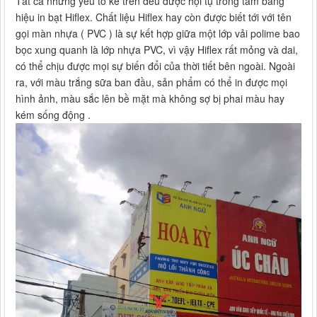
Tất cả những yếu tố kể trên đều được hội tụ trong tấm bảng
hiệu in bạt Hiflex. Chất liệu Hiflex hay còn được biết tới với tên
gọi màn nhựa ( PVC ) là sự kết hợp giữa một lớp vải polime bao
bọc xung quanh là lớp nhựa PVC, vì vậy Hiflex rất mỏng và dai,
có thể chịu được mọi sự biến đổi của thời tiết bên ngoài. Ngoài
ra, với màu trắng sữa ban đầu, sản phẩm có thể in được mọi
hình ảnh, màu sắc lên bề mặt mà không sợ bị phai màu hay
kém sống động .