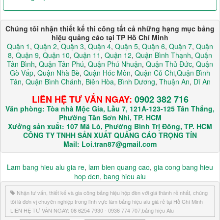
Chúng tôi nhận thiết kế thi công tất cả những hạng mục bảng
hiệu quảng cáo tại TP Hồ Chí Minh
Quận 1
,
Quận 2
,
Quận 3
,
Quận 4
,
Quận 5
,
Quận 6
,
Quận 7
,
Quận
8
,
Quận 9
,
Quận 10
,
Quận 11
,
Quận 12
,
Quận Bình Thạnh
,
Quận
Tân Bình
,
Quận Tân Phú
,
Quận Phú Nhuận
,
Quận Thủ Đức
,
Quận
Gò Vấp
,
Quận Nhà Bè
,
Quận Hóc Môn
,
Quận Củ Chi
,
Quận Bình
Tân
,
Quận Bình Chánh
,
Biên Hòa
,
Bình Dương
,
Thuận An
,
Dĩ An
LIÊN HỆ TƯ VẤN NGAY:
0902 382 716
Văn phòng: Tòa nhà Mộc Gia, Lầu 7, 121A-123-125 Tân Thắng,
Phường Tân Sơn Nhì, TP. HCM
Xưởng sản xuất: 107 Mã Lò, Phường Bình Trị Đông, TP. HCM
CÔNG TY TNHH SẢN XUẤT QUẢNG CÁO TRỌNG TÍN
Mail: Loi.tran87@gmail.com
Lam bang hieu alu gia re
,
lam bien quang cao
,
gia cong bang hieu
hop den
,
bang hieu alu
Nhận tư vấn, thiết kế và gia công bảng hiệu hộp đèn với giá thành rẻ nhất, chúng
tôi là đơn vị chuyên nghiệp trong lĩnh vực làm bảng hiệu alu giá rẻ tại Hồ Chí Minh
LIÊN HỆ TƯ VẤN NGAY: 08 6254 7930 - 0936 774 707,bảng hiệu Alu