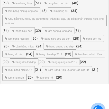
(52)
(51)
(45)
lam bang hieu
bang hieu hop den
(43)
(34)
lam bang hieu quang cao
lam bang alu
Chữ nổi inox, mica, alu sang trọng, thẩm mỹ cao, tạo điểm nhấn thương hiệu.,chu
noi inox
(34)
(32)
(31)
bang hieu dep
lam bang quang cao
(30)
(28)
lam bang hieu alu
bang hieu dep sai gon
bang den led
(26)
(24)
(24)
Làm bảng mica
bang quang cao dep
(24)
(23)
bang alu dep
bang hieu dep 2017
ban hieu in bat hiflex
(22)
(22)
(22)
bang den led dep
bang quang cao 2017
(21)
(21)
mau bang hieu 2017
Làm Bảng Hiệu Quảng Cáo Giá Rẻ
(20)
(20)
lam chu mica
làm chữ nổi